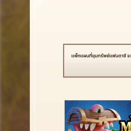
แพ็กแผนที่ขุมทรัพย์แฟนตาซี จ