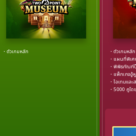
・ตัวเกมหลัก
・ตัวเกมหลัก
・แผนที่พิเศ
・พิพิธภัณฑ์ป
・แพ็กเกจอู้หู
・ไอเทมและส
・5000 คูโด