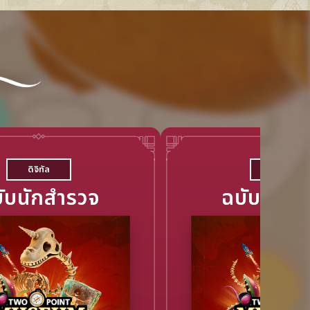
ดิจิทัล
แพ็กเกจ
ับนักสำรวจ
ฉบับนักส