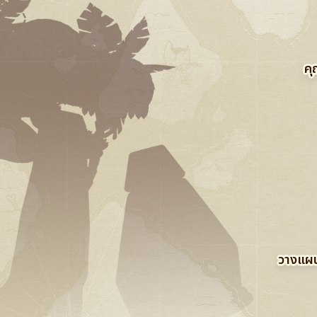
คุ
วางแผน