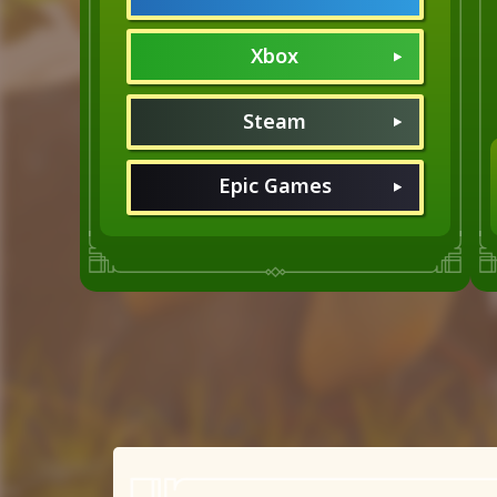
Xbox
Steam
Epic Games