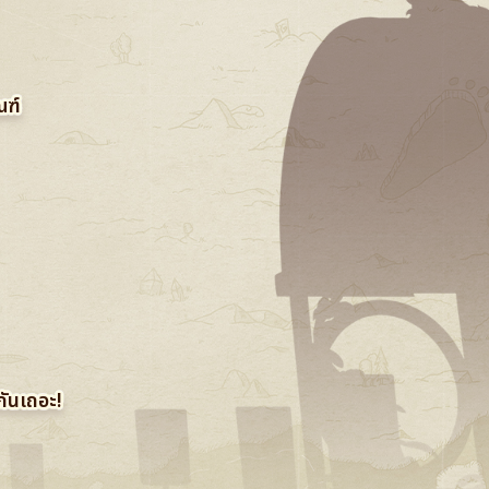
ณฑ์
ันเถอะ!