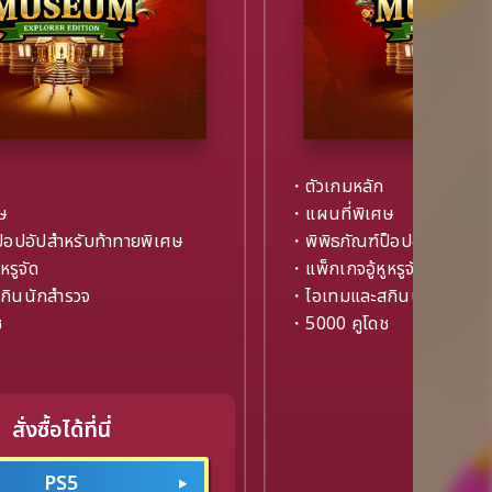
・ตัวเกมหลัก
ษ
・แผนที่พิเศษ
็อปอัปสำหรับท้าทายพิเศษ
・พิพิธภัณฑ์ป็อปอัปสำหรับท
หรูจัด
・แพ็กเกจอู้หูหรูจัด
กินนักสำรวจ
・ไอเทมและสกินนักสำรวจ
ช
・5000 คูโดช
สั่งซื้อได้ที่นี่
PS5