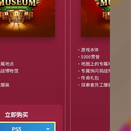
・游戏本体
・5000赞誉
专属地点
・地图上的专属地点
挑战博物馆
・专属快闪挑战博物馆
・传奇礼包
工服装
・探索者员工服装
立即购买
PS5