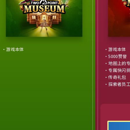
・游戏本体
・游戏本体
・5000赞誉
・地图上的
・专属快闪
・传奇礼包
・探索者员