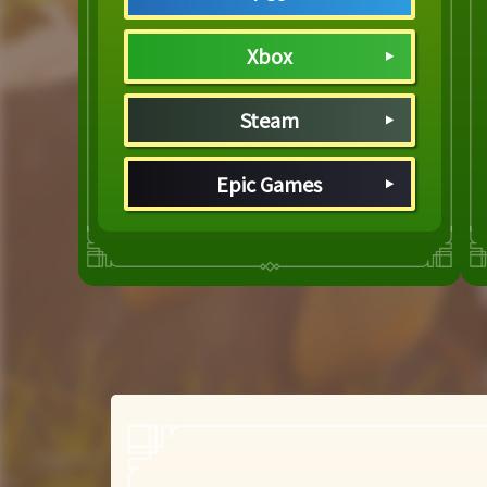
Xbox
Steam
Epic Games