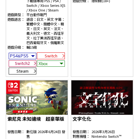
下載版專用 PS5 / PS4 /
遊戲分級：
限制級(18+)
Switch / Xbox Series X|S
/ Xbox One / Steam
遊戲類型：
平台動作戰鬥
遊戲語言：
語音：日文、英文 字幕：
繁體中文、簡體中文、韓
文、日文、英文、法文、
義大利文、德文、西班牙
文、拉丁美洲西班牙語、
巴西葡萄牙文、俄羅斯文
遊戲分級：
輔15級
Switch
Switch2
Steam
索尼克 未知邊境 超豪華版
文字化化
發售日期：
數位版 2026年6月24日 發
發售日期：
2026年3月26日
售
對應機種：
Nintendo Switch™