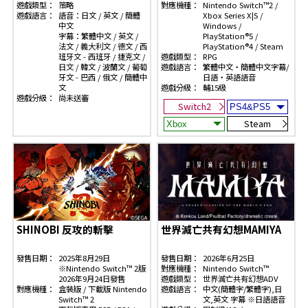
遊戲類型：
策略
對應機種：
Nintendo Switch™2 /
遊戲語言：
語音：日文 / 英文 / 簡體
Xbox Series X|S /
中文
Windows /
字幕：繁體中文 / 英文 /
PlayStation®5 /
法文 / 義大利文 / 德文 / 西
PlayStation®4 / Steam
班牙文 - 西班牙 / 捷克文 /
遊戲類型：
RPG
日文 / 韓文 / 波蘭文 / 葡萄
遊戲語言：
繁體中文・簡體中文字幕/
牙文 - 巴西 / 俄文 / 簡體中
日語・英語語音
文
遊戲分級：
輔15級
遊戲分級：
尚未送審
Switch2
Steam
SHINOBI 反攻的斬擊
世界滅亡共有幻想MAMIYA
發售日期：
2025年8月29日
發售日期：
2026年6月25日
※Nintendo Switch™ 2版
對應機種：
Nintendo Switch™
2026年9月24日發售
遊戲類型：
世界滅亡共有幻想ADV
對應機種：
盒裝版 / 下載版 Nintendo
遊戲語言：
中文(簡體字/繁體字),日
Switch™ 2
文,英文 字幕 ※日語語音