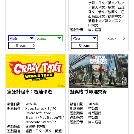
字幕：日文／英文／法文
／義大利文／德文／西班
牙文／俄文／波蘭文／巴
西葡萄牙文／簡體中文／
繁體中文／韓文／泰文／
印尼文
遊戲分級：
尚未送審
Xbox
Steam
Steam
瘋狂計程車：極速環遊
擬真格鬥 命運交鋒
發售日期：
2027 年
發售日期：
2027年
對應機種：
Xbox Series X|S / PC
對應機種：
待公告
(Microsoft Store、
遊戲類型：
格鬥冒險
Steam) / PlayStation®5 /
遊戲語言：
待公告
Nintendo Switch™2
遊戲分級：
尚未送審
遊戲類型：
駕駛動作遊戲
遊戲語言：
語音：日文、英文、簡體