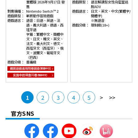
實體版 2026年9月17日 發
遊戲類型：
語言解讀型女性向密室逃
售
脫ADV
對應機種：
Nintendo Switch™ 2
遊戲語言：
日文、英文、中文(繁體字/
遊戲類型：
嶄新動作冒險遊戲
簡體字)
遊戲語言：
語音：日語、英語、法
※無語音
語、義大利語、德語、西
遊戲分級：
限制級(18+)
班牙語
字幕：繁體中文、簡體中
文、日文、韓文、英文、
法文、義大利文、德文、
西班牙文（西班牙）、俄
文、波蘭文、葡萄牙文
（巴西）
遊戲分級：
普遍級
>
>>
1
2
3
4
5
官方SNS