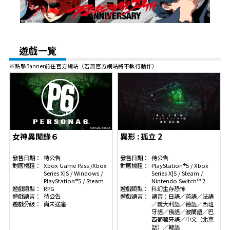
遊戲一覽
※點擊Banner前往官方網站（若無官方網站將不執行動作）
女神異聞錄６
異形 : 孤立 2
發售日期：
待公告
發售日期：
待公告
對應機種：
Xbox Game Pass /Xbox
對應機種：
PlayStation®5 / Xbox
Series X|S / Windows /
Series X|S / Steam /
PlayStation®5 / Steam
Nintendo Switch™ 2
遊戲類型：
RPG
遊戲類型：
科幻生存恐怖
遊戲語言：
待公告
遊戲語言：
語音：日語／英語／法語
遊戲分級：
尚未送審
／義大利語／德語／西班
牙語／俄語／波蘭語／巴
西葡萄牙語／中文（北京
話）／韓語