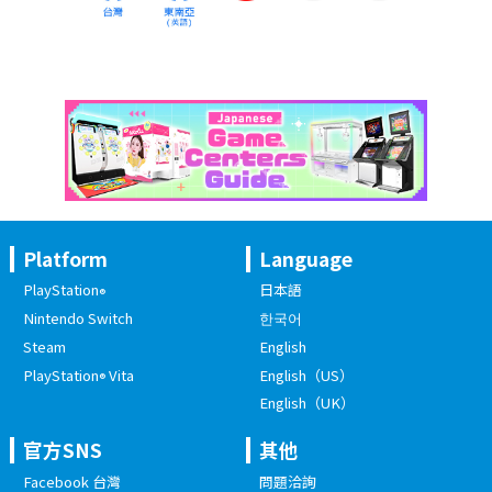
Platform
Language
PlayStation
日本語
®
Nintendo Switch
한국어
Steam
English
PlayStation
Vita
English（US）
®
English（UK）
官方SNS
其他
Facebook 台灣
問題洽詢