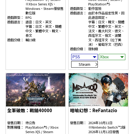
※Xbox Series X|S、
PlayStation®5
Windows、Steam僅發售
遊戲類型：
動作冒險
數位版
遊戲語言：
由於本作品設定性質，因
遊戲類型：
RPG
此語音固定。
遊戲語言：
語音：日文、英文
字幕：日文、韓文、簡體
字幕：日文、英文、簡體
中文、繁體中文、英文、
中文、繁體中文、韓文、
法文、義大利文、德文、
泰文
西班牙文、俄文、波蘭
遊戲分級：
輔15級
文、西班牙文（拉丁美
洲）、葡萄牙文（巴西）
遊戲分級：
限制級
Steam
全軍破敵：戰鎚40000
暗喻幻想：ReFantazio
發售日期：
待公告
發售日期：
2024年10月11日
對應機種：
PlayStation®5 / Xbox
※Nintendo Switch™2版
Series X|S / Steam
2026年11月12日發售