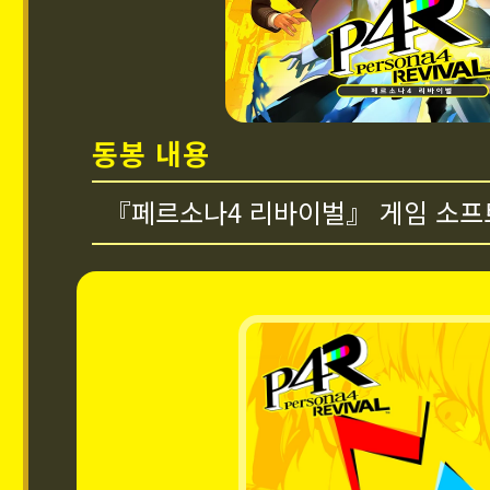
동봉 내용
『페르소나4 리바이벌』 게임 소프