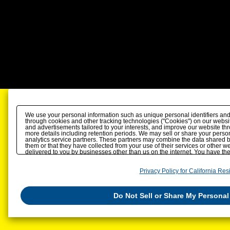
We use your personal information such as unique personal identifiers and
through cookies and other tracking technologies ("Cookies") on our website
and advertisements tailored to your interests, and improve our website th
more details including retention periods. We may sell or share your person
analytics service partners. These partners may combine the data shared b
them or that they have collected from your use of their services or other 
delivered to you by businesses other than us on the internet. You have the r
personal information by us. Please click
Do Not Sell or Share My Personal
also change your sell or share preference
here
.
Privacy Policy for California Res
Do Not Sell or Share My Personal