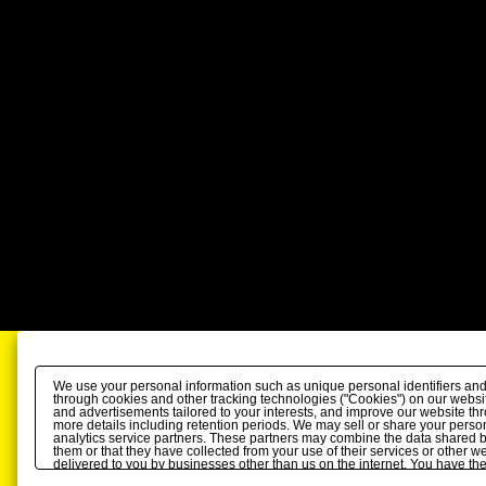
We use your personal information such as unique personal identifiers and
through cookies and other tracking technologies ("Cookies") on our website
and advertisements tailored to your interests, and improve our website th
more details including retention periods. We may sell or share your person
analytics service partners. These partners may combine the data shared b
them or that they have collected from your use of their services or other 
delivered to you by businesses other than us on the internet. You have the r
personal information by us. Please click
Do Not Sell or Share My Personal