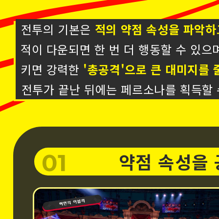
전투의 기본은
적의 약점 속성을 파악하
적이 다운되면 한 번 더 행동할 수 있으
키면 강력한
'총공격'으로 큰 대미지를 
전투가 끝난 뒤에는 페르소나를 획득할 
01
02
03
04
1 MORE로 추
강력한 총공격
약점 속성을
페르소나 