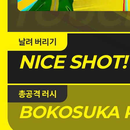
TOUC
NICE
날려 버리기
SHOT
NICE SHOT!
BOKOS
총공격 러시
'날려 버리기'로 상태 이
RUSH
BOKOSUKA 