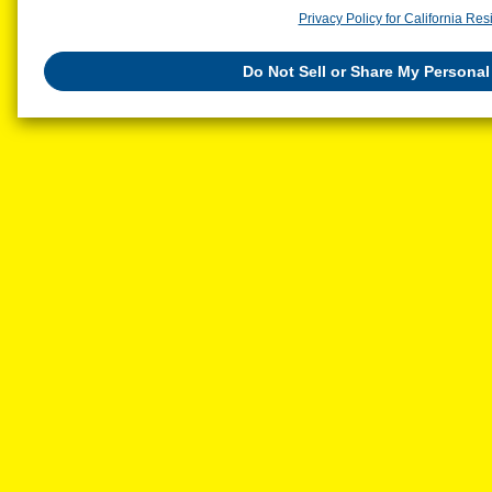
also change your sell or share preference
here
.
Privacy Policy for California Res
Do Not Sell or Share My Personal