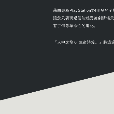
藉由專為PlayStation®4開發
讓您只要玩過便能感受從劇情場
有了何等革命性的進化。
『人中之龍６ 生命詩篇。』將透