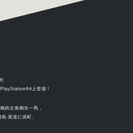
的
yStation®4上登場！
之稱的主角桐生一馬，
廣島‧尾道仁涯町」