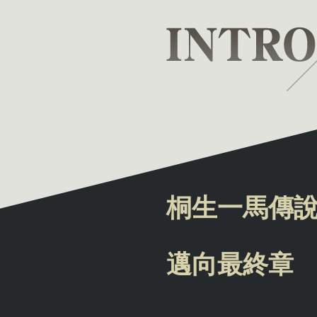
桐生一馬傳
邁向最終章