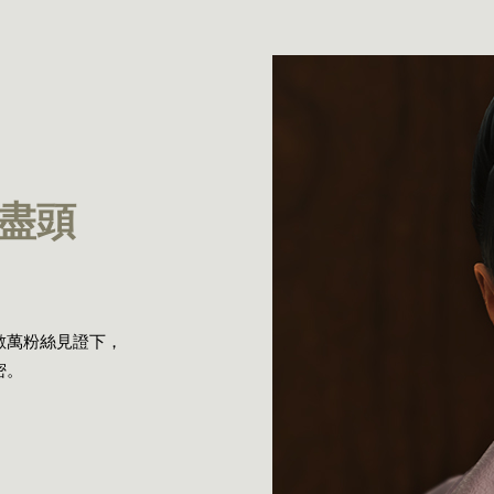
盡頭
數萬粉絲見證下，
密。