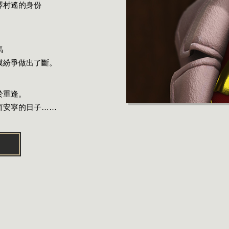
澤村遙的身份
馬
模紛爭做出了斷。
於重逢。
而安寧的日子……