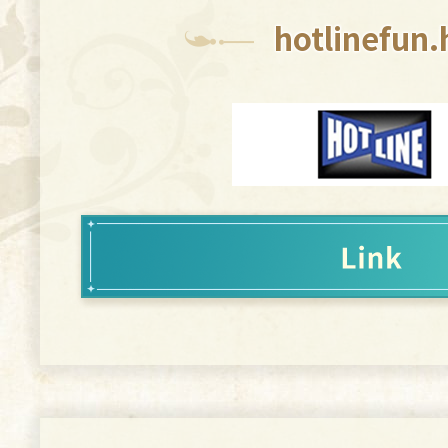
hotlinefun.
世界樹的迷宮Ⅱ 諸
HD REMAST
H
Nintendo Switch：
H
Steam：