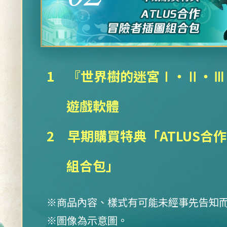
1 『世界樹的迷宮Ⅰ・Ⅱ・Ⅲ HD
遊戲軟體
2 早期購買特典「ATLUS合
組合包」
※商品內容、樣式有可能未經事先告知
※圖像為示意圖。