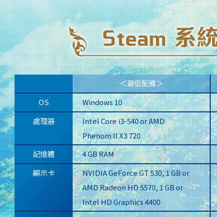
＜最低配備＞
OS
Windows 10
處理器
Intel Core i3-540 or AMD
Phenom II X3 720
記憶體
4 GB RAM
顯示卡
NVIDIA GeForce GT 530, 1 GB or
AMD Radeon HD 5570, 1 GB or
Intel HD Graphics 4400