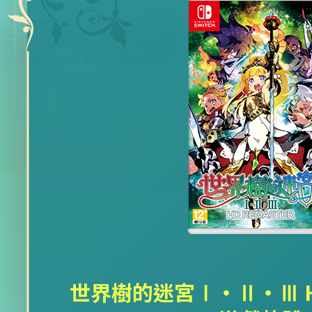
世界樹的迷宮Ⅰ・Ⅱ・Ⅲ HD