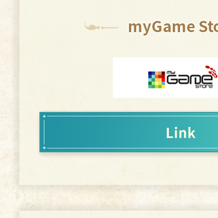
myGame St
H
Nintendo Switch：
H
Steam：