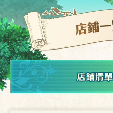
世界樹的迷宮Ⅰ・Ⅱ・Ⅲ HD