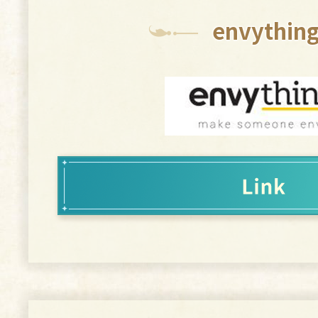
H
Steam：
envythin