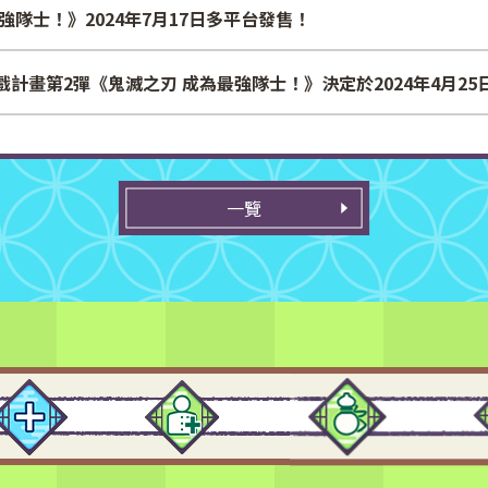
強隊士！》2024年7月17日多平台發售！
計畫第2彈《鬼滅之刃 成為最強隊士！》決定於2024年4月25
一覽