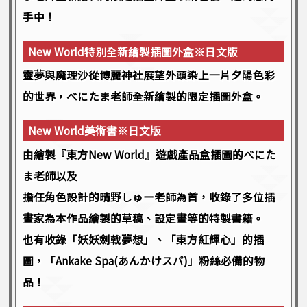
手中！
New World特別全新繪製插圖外盒※日文版
靈夢與魔理沙從博麗神社展望外頭染上一片夕陽色彩
的世界，べにたま老師全新繪製的限定插圖外盒。
New World美術書※日文版
由繪製『東方New World』遊戲產品盒插圖的べにた
ま老師以及
擔任角色設計的晴野しゅー老師為首，收錄了多位插
畫家為本作品繪製的草稿、設定畫等的特製書籍。
也有收錄「妖妖劍戟夢想」、「東方紅輝心」的插
圖，「Ankake Spa(あんかけスパ)」粉絲必備的物
品！