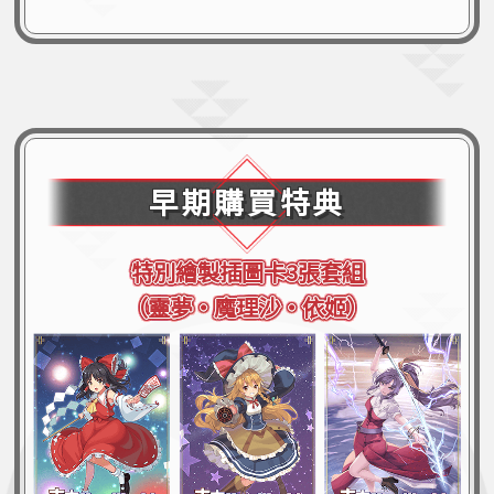
早期購買特典
特別繪製插圖卡3張套組
特別繪製插圖卡3張套組
（靈夢・魔理沙・依姬）
（靈夢・魔理沙・依姬）