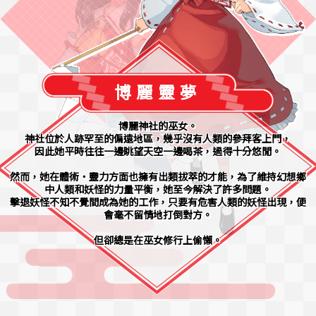
博麗靈夢
博麗神社的巫女。
神社位於人跡罕至的偏遠地區，幾乎沒有人類的參拜客上門，
因此她平時往往一邊眺望天空一邊喝茶，過得十分悠閒。
然而，她在體術・靈力方面也擁有出類拔萃的才能，為了維持幻想鄉
中人類和妖怪的力量平衡，她至今解決了許多問題。
擊退妖怪不知不覺間成為她的工作，只要有危害人類的妖怪出現，便
會毫不留情地打倒對方。
但卻總是在巫女修行上偷懶。