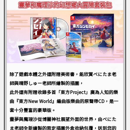
靈夢和魔理沙的幻想鄉大冒險套裝包
靈夢和魔理沙的幻想鄉大冒險套裝包
除了遊戲本體之外還附贈美術書，能欣賞べにたま老
師與晴野しゅー老師所繪製的插圖，
此外還有附贈收錄多首「東方Project」廣為人知的樂
曲『東方New World』編曲版樂曲的原聲帶CD，是一
套十分豐富的豪華版。
靈夢與魔理沙從博麗神社展望外面的世界，由べにた
ま老師全新繪製的限定插圖外盒收納包覆，送到您的