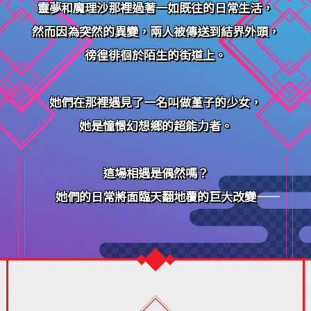
靈夢和魔理沙那裡過著一如既往的日常生活，
然而因為突然的異變，兩人被傳送到結界外頭，
徬徨徘徊於陌生的街道上。
她們在那裡遇見了一名叫做堇子的少女，
她是憧憬幻想鄉的超能力者。
這場相遇是偶然嗎？
她們的日常將面臨天翻地覆的巨大改變――