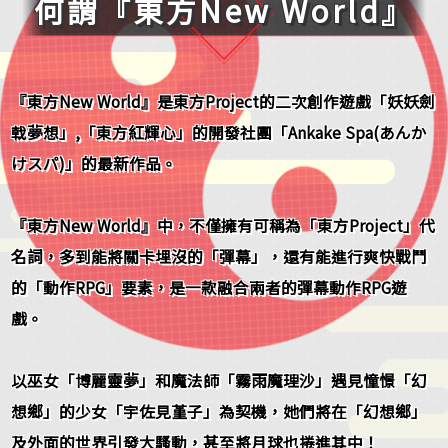
何謂『東方New World』
『東方New World』是東方Project的二次創作遊戲「妖妖劍
戟夢想」,「東方紅輝心」的開發社團「Ankake Spa(あんか
けスパ)」的最新作品。
『東方New World』中，不僅擁有可稱為「東方Project」代
名詞，多到能將關卡埋沒的「彈幕」，還有能進行爽快戰鬥
的「動作RPG」要素，是一款融合兩者的彈幕動作RPG遊
戲。
以巫女「博麗靈夢」和魔法師「霧雨魔理沙」遇見憧憬「幻
想鄉」的少女「宇佐見堇子」為契機，她們將在「幻想鄉」
及外面的世界引發大騷動，甚至將月球也捲進其中！