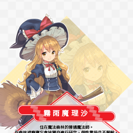
霧雨魔理沙
住在魔法森林的普通魔法師。
在森林裡廢寢忘食地獨自進行研究，個性彆扭且不服輸。