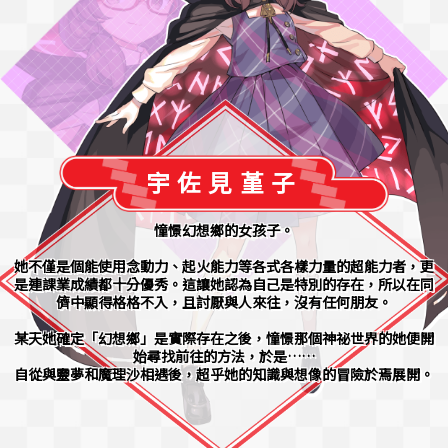
宇佐見堇子
憧憬幻想鄉的女孩子。
她不僅是個能使用念動力、起火能力等各式各樣力量的超能力者，更
是連課業成績都十分優秀。這讓她認為自己是特別的存在，所以在同
儕中顯得格格不入，且討厭與人來往，沒有任何朋友。
某天她確定「幻想鄉」是實際存在之後，憧憬那個神祕世界的她便開
始尋找前往的方法，於是……
自從與靈夢和魔理沙相遇後，超乎她的知識與想像的冒險於焉展開。