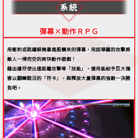
系統
彈幕×動作ＲＰＧ
用衝刺或跳躍躲開暴風般襲來的彈幕，用超華麗的攻擊將
敵人一掃而空的爽快動作遊戲！
藉由護符使出遠距離攻擊等「技能」，運用能給予巨大傷
害以翻轉戰況的「符卡」，與釋放大量彈幕的強敵一決勝
負吧。