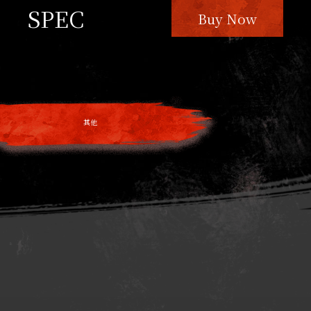
SPEC
Buy Now
其他