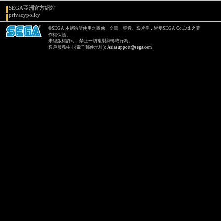
SEGA亞洲官方網站
privacypolicy
©SEGA 本網站所使用之圖像、文章、聲音、影片等，皆受SEGA Co.,Ltd.之著
作權保護。
未經版權許可，禁止一切複製與轉載行為。
客戶服務中心(電子郵件地址):
Asiasupport@sega.com