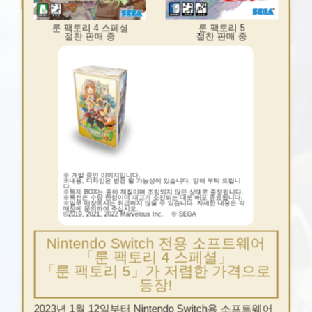
모험
룬 팩토리 5
룬 팩토리 4 스페셜
절찬 판매 중
절찬 판매 중
※ 개발 중인 이미지입니다.
※내용, 디자인은 변경 될 가능성이 있습니다. 양해 부탁 드립니
다.
※특제 BOX는 종이 재질이며 조립되지 않은 상태로 증정됩니다.
※특전은 수량 한정이며 재고가 소진되는 대로 배포 종료됩니다.
※일부 매장에서는 취급하지 않을 수 있습니다. 자세한 내용은 각
매장에 문의하여 주십시오.
©2019, 2021, 2022 Marvelous Inc. © SEGA
Nintendo Switch 전용 소프트웨어
「룬 팩토리 4 스페셜」
「룬 팩토리 5」가 저렴한 가격으로
등장!
2023년 1월 12일부터 Nintendo Switch용 소프트웨어