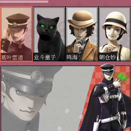
业斗童子
鸣海
朝仓妙
葛叶雷道