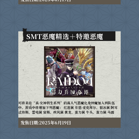
SMT恶魔精选＋特邀恶魔
可将来自“真·女神转生系列”的高人气恶魔化身仲魔加入到队伍
中。游戏中将增加下列恶魔： 红莲属 芬恩·麦克库尔、银冰属 阿耳
忒弥斯、雷电属 宙斯、疾风属 黄龙、蛮力属 牛头、蛮力属 马面
发售日期:2025年6月19日