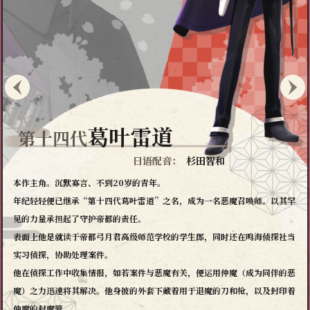
葛叶雷道
第十四代
日语配音：
杉田智和
本作主角。沉默寡言、不到20岁的青年。
年纪轻轻便已继承“第十四代葛叶雷道”之名，成为一名恶魔召唤师。以其罕
见的力量承担起了守护帝都的责任。
表面上他是就读于帝都弓月君高级师范学校的学生郎，同时还在鸣海侦探社当
实习侦探，协助处理案件。
他在侦探工作中收集情报，如若案件与恶魔有关，便运用仲魔（成为同伴的恶
魔）之力迅速将其解决。他身披的外套下藏着用于退魔的刀和枪，以及封印着
仲魔的封魔管。