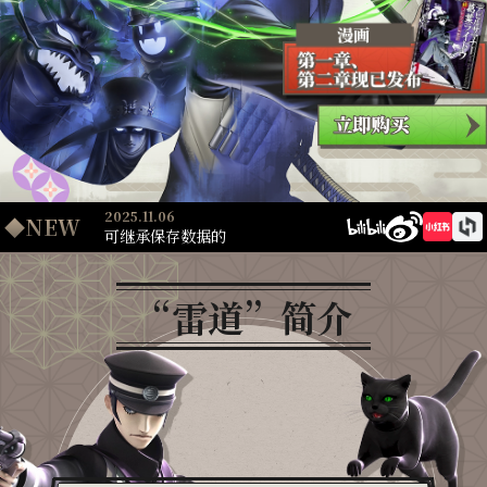
2025.11.06
◆NEW
可继承保存数据的
免费体验版现已发布！
2025.09.17
更新补丁Ver.1.10发布！
“雷道”简介
制作人来信同步公开