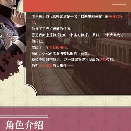
——
主角第十四代葛叶雷道是一名“以恶魔制恶魔”的
恶魔召唤
师
，
他接下了守护帝都的任务。
雷道表面上是侦探社的一名实习侦探。 某日，一名少女到访
侦探社，
提出了一个
奇怪的委托
。
然而，少女尚未说明委托的真正意图，
就被不知何物掳走。 这一绑架案终将发展为
动摇
帝都，
乃至
整个国家
的大事件——
角色介绍