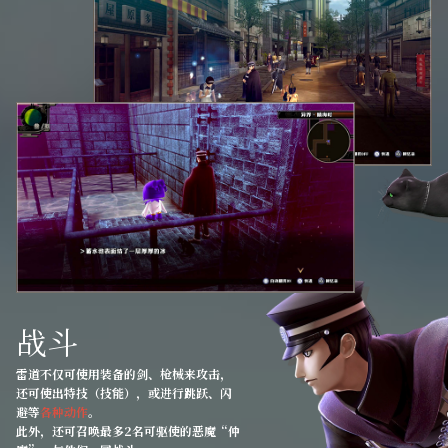
战斗
雷道不仅可使用装备的剑、枪械来攻击，
还可使出特技（技能），或进行跳跃、闪
避等
各种动作
。
此外，还可召唤最多2名可驱使的恶魔“仲