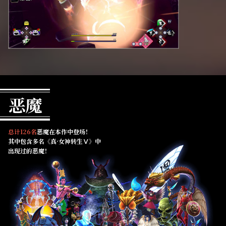
恶魔
总计126名
恶魔在本作中登场！
其中包含多名《真·女神转生Ⅴ》中
出现过的恶魔！