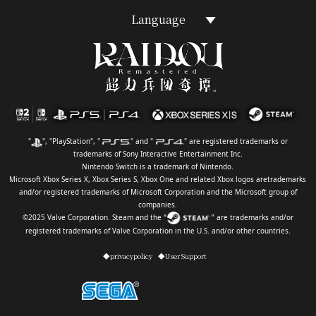
Language
"
", "PlayStation", "
" and "
" are registered trademarks or
trademarks of Sony Interactive Entertainment Inc.
Nintendo Switch is a trademark of Nintendo.
Microsoft Xbox Series X, Xbox Series S, Xbox One and related Xbox logos aretrademarks
and/or registered trademarks of Microsoft Corporation and the Microsoft group of
companies.
©2025 Valve Corporation. Steam and the “
” are trademarks and/or
registered trademarks of Valve Corporation in the U.S. and/or other countries.
◆privacypolicy
◆User Support