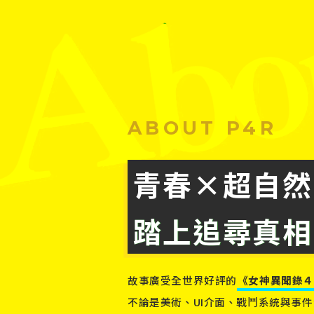
ABOUT P4R
青春×超自然
踏上追尋真相
故事廣受全世界好評的
《女神異聞錄４
不論是美術、UI介面、
戰鬥系統與事件