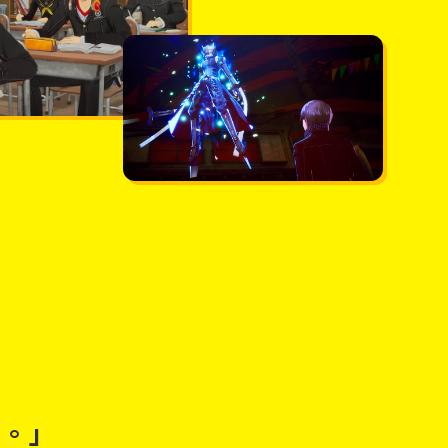
，
喔。」