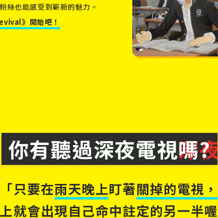
粉絲也能感受到嶄新的魅力。
vival》開始吧！
你有聽過
深夜電視
嗎?
「只要在
雨天晚上
盯著
關掉的電視
上就會
出現自己
命中註定的另一半