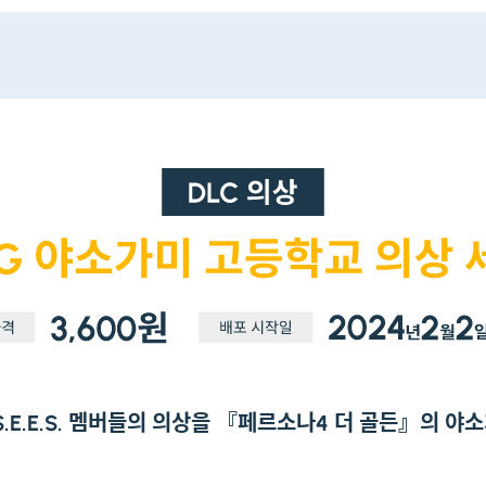
S.E.E.S. 멤버들의 의상을 『페르소나4 더 골든』의 