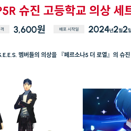
S.E.E.S. 멤버들의 의상을 『페르소나5 더 로열』의 