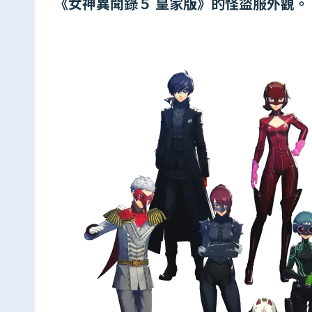
《女神異聞錄５ 皇家版》的怪盜服外觀。