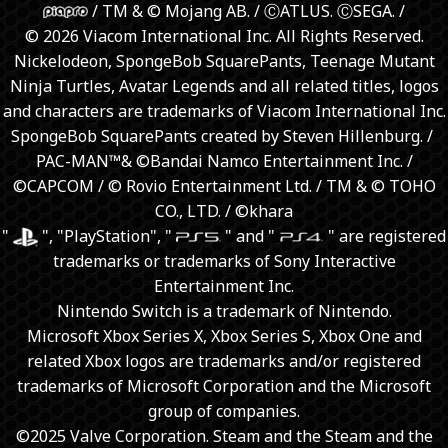
/ TM & © Mojang AB. / ⒸATLUS. ⒸSEGA. /
© 2026 Viacom International Inc. All Rights Reserved.
Nickelodeon, SpongeBob SquarePants, Teenage Mutant
Ninja Turtles, Avatar Legends and all related titles, logos
and characters are trademarks of Viacom International Inc.
SpongeBob SquarePants created by Steven Hillenburg. / ​
PAC-MAN™& ©Bandai Namco Entertainment Inc. /
©CAPCOM / © Rovio Entertainment Ltd. / TM & © TOHO
CO., LTD. / ©khara
"
", "PlayStation", "
" and "
" are registered
trademarks or trademarks of Sony Interactive
Entertainment Inc.
Nintendo Switch is a trademark of Nintendo.
Microsoft Xbox Series X, Xbox Series S, Xbox One and
related Xbox logos are trademarks and/or registered
trademarks of Microsoft Corporation and the Microsoft
group of companies.
©2025 Valve Corporation. Steam and the Steam and the