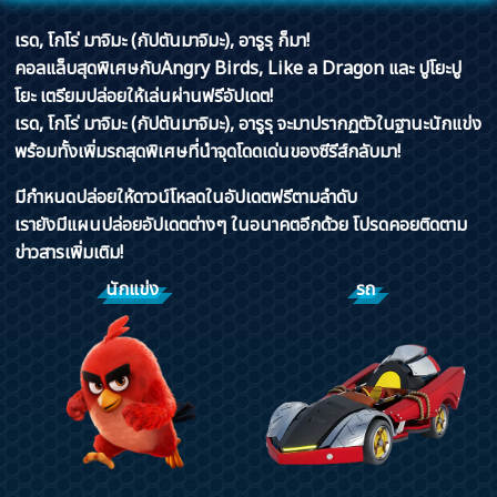
เรด, โกโร่ มาจิมะ (กัปตันมาจิมะ), อารูรุ ก็มา!
คอลแล็บสุดพิเศษกับAngry Birds, Like a Dragon และ ปูโยะปู
โยะ เตรียมปล่อยให้เล่นผ่านฟรีอัปเดต!
เรด, โกโร่ มาจิมะ (กัปตันมาจิมะ), อารูรุ จะมาปรากฏตัวในฐานะนักแข่ง
พร้อมทั้งเพิ่มรถสุดพิเศษที่นำจุดโดดเด่นของซีรีส์กลับมา!
มีกำหนดปล่อยให้ดาวน์โหลดในอัปเดตฟรีตามลำดับ
เรายังมีแผนปล่อยอัปเดตต่างๆ ในอนาคตอีกด้วย โปรดคอยติดตาม
ข่าวสารเพิ่มเติม!
นักแข่ง
รถ