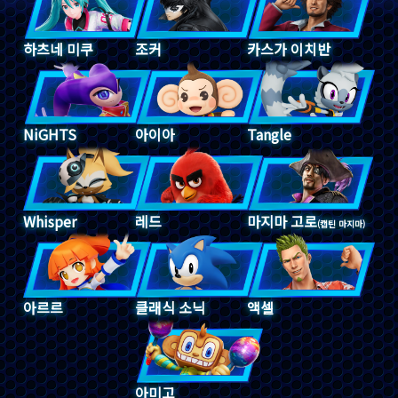
하츠네 미쿠
조커
카스가 이치반
NiGHTS
아이아
Tangle
Whisper
레드
마지마 고로
(캡틴 마지마)
아르르
클래식 소닉
액셀
아미고