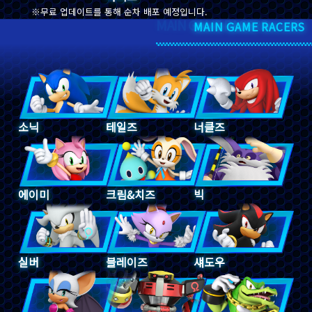
무료 업데이트를 통해 순차 배포 예정입니다.
MAIN GAME RACERS
MAIN GAME RACERS
소닉
테일즈
너클즈
에이미
크림&치즈
빅
실버
블레이즈
섀도우