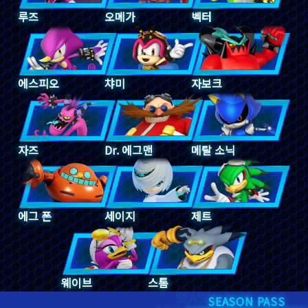
루즈
오메가
벡터
에스피오
챠미
자보크
자즈
Dr. 에그맨
메탈 소닉
에그 폰
세이지
제트
웨이브
스톰
SEASON PASS
SEASON PASS