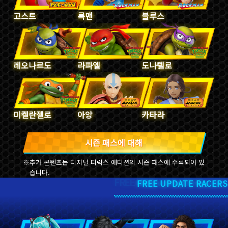
고스트
록맨
블루스
레오나르도
라파엘
도나텔로
미켈란젤로
아앙
카타라
시즌 패스에 대해
추가 콘텐츠는 디지털 디럭스 에디션의 시즌 패스에 수록되어 있
습니다.
FREE UPDATE RACERS
FREE UPDATE RACERS