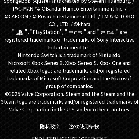
SpongeBob SquarePants created by Steven Hillenburg. / ​
PAC-MAN™& ©Bandai Namco Entertainment Inc. /
©CAPCOM / © Rovio Entertainment Ltd. / TM & © TOHO
CO., LTD. / ©khara
"
", "PlayStation", "
" and "
" are
registered trademarks or trademarks of Sony Interactive
Entertainment Inc.
Nintendo Switch is a trademark of Nintendo.
Microsoft Xbox Series X, Xbox Series S, Xbox One and
related Xbox logos are trademarks and/or registered
trademarks of Microsoft Corporation and the Microsoft
group of companies.
©2025 Valve Corporation. Steam and the Steam and the
Steam logo are trademarks and/or registered trademarks of
Valve Corporation in the U.S. and/or other countries.
隐私政策
游戏使用条款
END USER LICENSE AGREEMENT