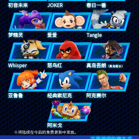
初音未来
JOKER
春日一番
梦精灵
爱爱
Tangle
Whisper
怒鸟红
真岛吾朗
（真岛船长）
亚鲁鲁
经典索尼克
阿克赛尔
阿米戈
将陆续在今后的免费更新中发放。
正篇游戏的赛车手
正篇游戏的赛车手