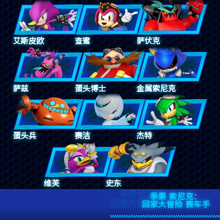
艾斯皮欧
查蜜
萨伏克
萨兹
蛋头博士
金属索尼克
蛋头兵
赛洁
杰特
维芙
史东
季票 索尼克：
季票 索尼克：
回家大冒险 赛车手
回家大冒险 赛车手