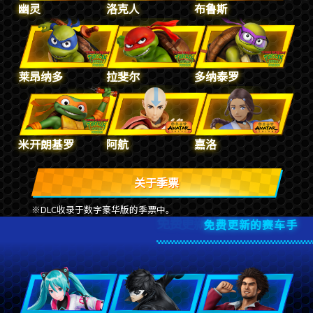
幽灵
洛克人
布鲁斯
莱昂纳多
拉斐尔
多纳泰罗
米开朗基罗
阿航
嘉洛
关于季票
DLC收录于数字豪华版的季票中。
免费更新的赛车手
免费更新的赛车手