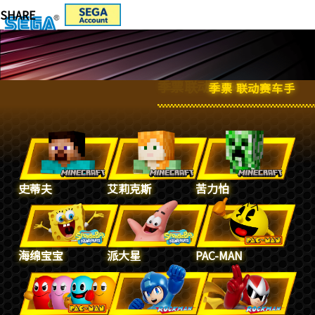
季票 联动赛车手
季票 联动赛车手
史蒂夫
艾莉克斯
苦力怕
海绵宝宝
派大星
PAC-MAN