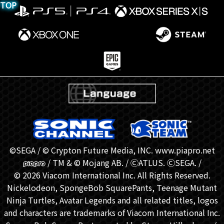
TOP
©SEGA / © Crypton Future Media, INC. www.piapro.net
/ TM & © Mojang AB. / ⒸATLUS. ⒸSEGA. /
© 2026 Viacom International Inc. All Rights Reserved.
Nickelodeon, SpongeBob SquarePants, Teenage Mutant
Ninja Turtles, Avatar Legends and all related titles, logos
and characters are trademarks of Viacom International Inc.