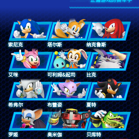
索尼克
塔尔斯
纳克鲁斯
艾咪
可利姆&起司
比克
希弗尔
布蕾姿
夏特
罗姬
奥米伽
贝库特